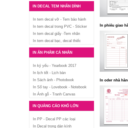
IN DECAL TEM NHÃN DÍNH
In tem decal vỡ - Tem bảo hành
In phiếu giao h
In tem decal trong PVC - Sticker
In tem decal giấy -Tem nhãn
In tem decal bạc, decal thiếc
IN ẤN PHẨM CÁ NHÂN
In kỷ yếu - Yearbook 2017
In lịch tết - Lịch bàn
In Sách ảnh - Photobook
In oder nhà hàn
In Sổ tay - Lovebook - Notebook
In Ảnh gỗ - Tranh Canvas
IN QUẢNG CÁO KHỔ LỚN
In PP - Decal PP các loại
In Decal trong dán kính