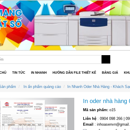
CHỦ
TIN TỨC
IN NHANH
HƯỚNG DẪN FILE THIẾT KẾ
BẢNG GIÁ
KHU
Sản phẩm
In ấn phẩm quảng cáo
In Nhanh Oder Nhà Hàng - Khách Sạ
In oder nhà hàng
Mã sản phẩm:
o15
Liên hệ
: 0904 098 266 | 0
Email
: inhoasenvn@gmail