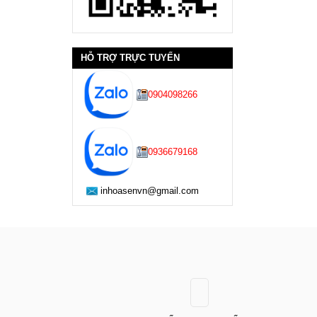
HỖ TRỢ TRỰC TUYẾN
0904098266
0936679168
inhoasenvn@gmail.com