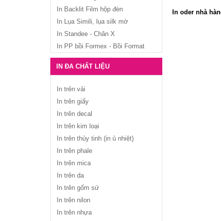
In Backlit Film hộp đèn
In oder nhà hà
In Lụa Simili, lụa silk mờ
In Standee - Chân X
In PP bồi Formex - Bồi Format
IN ĐA CHẤT LIỆU
In trên vải
In trên giấy
In trên decal
In trên kim loại
In trên thủy tinh (in ủ nhiệt)
In trên phale
In trên mica
In trên da
In trên gốm sứ
In trên nilon
In trên nhựa