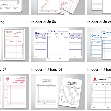
àng
In oder quán ăn
In oder quán ca
g 07
In oder nhà hàng 06
In oder nhà hà