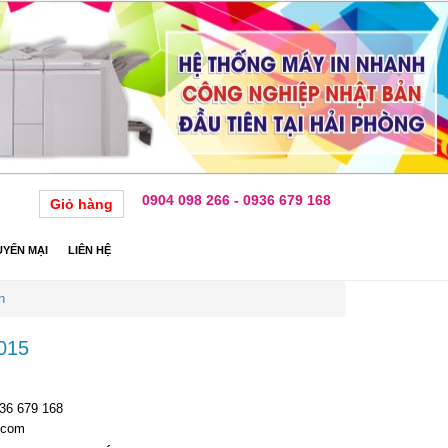
0904 098 266 - 0936 679 168
Giỏ hàng
YẾN MẠI
LIÊN HỆ
n
 015
936 679 168
.com