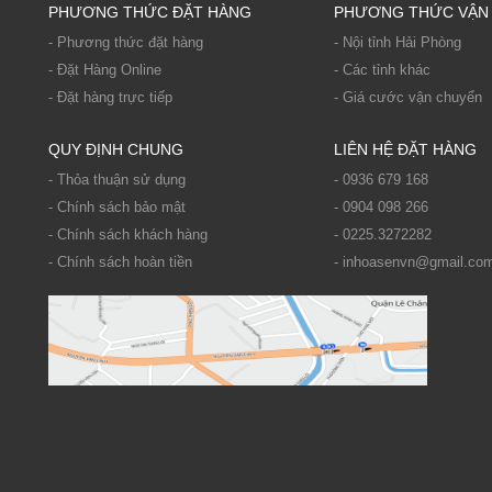
PHƯƠNG THỨC ĐẶT HÀNG
PHƯƠNG THỨC VẬN
- Phương thức đặt hàng
- Nội tỉnh Hải Phòng
- Đặt Hàng Online
- Các tỉnh khác
- Đặt hàng trực tiếp
- Giá cước vận chuyển
QUY ĐỊNH CHUNG
LIÊN HỆ ĐẶT HÀNG
- Thỏa thuận sử dụng
- 0936 679 168
- Chính sách bảo mật
- 0904 098 266
- Chính sách khách hàng
- 0225.3272282
- Chính sách hoàn tiền
- inhoasenvn@gmail.co