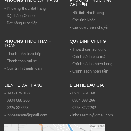
PHƯƠNG THỨC ĐẶT HÀNG
PHƯƠNG THỨC VẬN
CHUYỂN
- Phương thức đặt hàng
- Nội tỉnh Hải Phòng
- Đặt Hàng Online
- Các tỉnh khác
- Đặt hàng trực tiếp
- Giá cước vận chuyển
PHƯƠNG THỨC THANH
QUY ĐỊNH CHUNG
TOÁN
- Thỏa thuận sử dụng
- Thanh toán trực tiếp
- Chính sách bảo mật
- Thanh toán online
- Chính sách khách hàng
- Quy trình thanh toán
- Chính sách hoàn tiền
LIÊN HỆ ĐẶT HÀNG
LIÊN HỆ BÁO GIÁ
- 0936 679 168
- 0936 679 168
- 0904 098 266
- 0904 098 266
- 0225.3272282
- 0225.3272282
- inhoasenvn@gmail.com
- inhoasenvn@gmail.com