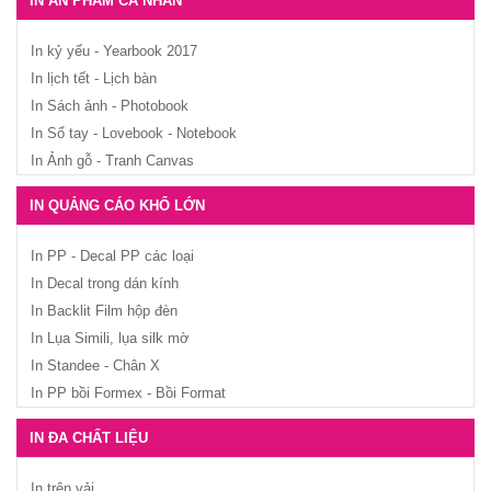
IN ẤN PHẨM CÁ NHÂN
In kỷ yếu - Yearbook 2017
In lịch tết - Lịch bàn
In Sách ảnh - Photobook
In Sổ tay - Lovebook - Notebook
In Ảnh gỗ - Tranh Canvas
IN QUẢNG CÁO KHỔ LỚN
In PP - Decal PP các loại
In Decal trong dán kính
In Backlit Film hộp đèn
In Lụa Simili, lụa silk mờ
In Standee - Chân X
In PP bồi Formex - Bồi Format
IN ĐA CHẤT LIỆU
In trên vải