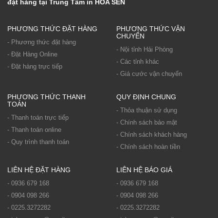
đặt hàng tại Trung Tâm in HOA SEN
PHƯƠNG THỨC ĐẶT HÀNG
PHƯƠNG THỨC VẬN
CHUYỂN
- Phương thức đặt hàng
- Nội tỉnh Hải Phòng
- Đặt Hàng Online
- Các tỉnh khác
- Đặt hàng trực tiếp
- Giá cước vận chuyển
PHƯƠNG THỨC THANH
QUY ĐỊNH CHUNG
TOÁN
- Thỏa thuận sử dụng
- Thanh toán trực tiếp
- Chính sách bảo mật
- Thanh toán online
- Chính sách khách hàng
- Quy trình thanh toán
- Chính sách hoàn tiền
LIÊN HỆ ĐẶT HÀNG
LIÊN HỆ BÁO GIÁ
- 0936 679 168
- 0936 679 168
- 0904 098 266
- 0904 098 266
- 0225.3272282
- 0225.3272282