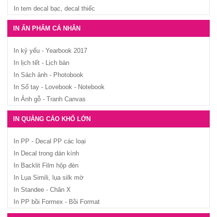
In tem decal bạc, decal thiếc
IN ẤN PHẨM CÁ NHÂN
In kỷ yếu - Yearbook 2017
In lịch tết - Lịch bàn
In Sách ảnh - Photobook
In Sổ tay - Lovebook - Notebook
In Ảnh gỗ - Tranh Canvas
IN QUẢNG CÁO KHỔ LỚN
In PP - Decal PP các loại
In Decal trong dán kính
In Backlit Film hộp đèn
In Lụa Simili, lụa silk mờ
In Standee - Chân X
In PP bồi Formex - Bồi Format